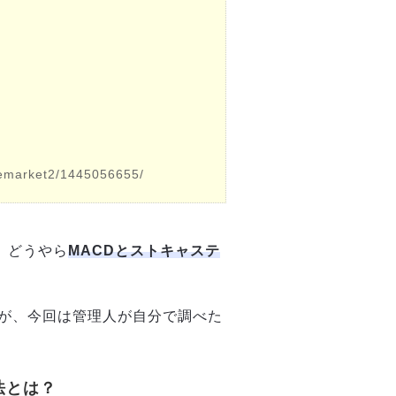
vemarket2/1445056655/
。どうやら
MACDとストキャステ
が、今回は管理人が自分で調べた
法とは？