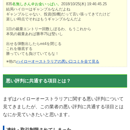
835
名無しさん＠お金いっぱい。
2018/10/25(木) 19:46:45.25
結局ハイローはギャンブルなんだよね
ギャンブルじゃない、投資(投機)だって言い張ってきてたけど
楽しい時点でそれはもうギャンブルなんだよ
1日の裁量エントリー回数しぼるわ、もうこれから
本気の裁量あれば勝率75は堅いし
出せる弾数出したらmt4を閉じる
これを徹底する
勝っていても負けていてもな！
※他の
ハイローオーストラリアの悪い口コミを全て見る
悪い評判に共通する項目とは？
まずはハイローオーストラリアに関する悪い評判について
見てきましたが、この業者の悪い評判に共通する項目とは
なにか見ていきたいと思います。
凍結・取引制限されてしまった