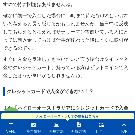
すので特に問題はありませんね。
確かに朝一で入金した場合に15時まで待たなければいけな
いと考えると長く感じるかもしれませんが、当日中に反映
してもらえると考えればサラリーマン等働いている人にと
っては朝入金しておけば仕事が終わった後にすぐに取引が
できるのです。
すぐに入金を反映してもらいたいと言う場合はクイック入
金やクレジットカード、持っている方はビットコインで入
金したほうが良いかもしれませんね。
クレジットカードで入金ができない！？
また
「ハイローオーストラリアにクレジットカードで入金
しようとするとクレジットカードが使えない」
という口コ
ハイローオーストラリアの情報はこちら
ミも出てきます。
基本情報
利用方法
登録方法
口コミ
TOP