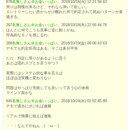
878
名無しさん＠お金いっぱい。
2018/10/16(火) 12:21:56.63
滑りは我慢出来るけど、それなら弾いて欲しい。
エントリーしたい所からかけ離れた所で約定されて死ぬパターンが多
過ぎる。
267
名無しさん＠お金いっぱい。
2018/10/18(木) 22:56:44.78
ほんとに何でこうも見事に逆に動くかね。
作為的なモノを感じるわ。
288
名無しさん＠お金いっぱい。
2018/10/19(金) 08:06:43.63
デモでも約定拒否はある、そこは多分平等
ただ、判定に滑りがあるように思う
あとは隠れスプとか言うやつ？
実際にはシステム的な事を言えば
ほぼほぼ実機と変わりない
問題はやっぱり失敗しても良いって言う心の余裕
マインド面かな
645
名無しさん＠お金いっぱい。
2018/10/24(水) 02:02:45.89
デモで適当にポジれば連勝
リアルで慎重に狙えば連敗
・・・なんでやねん…(´・ω・`)