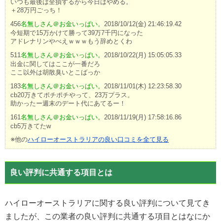
いつも最後は全損するから今日はやめる。
＋28万円ごっち！
456
名無しさん＠お金いっぱい。
2018/10/12(金) 21:46:19.42
今短期で15万かけて勝って39万7千円になった
アドレナリンやべえｗｗｗもう辞めとくわ
511
名無しさん＠お金いっぱい。
2018/10/22(月) 15:05:05.33
出金に関してはここが一番だろ
ここ以外は胡散臭いとこばっか
183
名無しさん＠お金いっぱい。
2018/11/01(木) 12:23:58.30
cb20万きてポチポチやって、23万プラス。
助かったー週末のデート代にあてるー！
161
名無しさん＠お金いっぱい。
2018/11/19(月) 17:58:16.86
cb5万きてたw
※他の
ハイローオーストラリアの良い口コミを全て見る
良い評判に共通する項目とは
ハイローオーストラリアに関する良い評判について見てき
ましたが、この業者の良い評判に共通する項目とはなにか