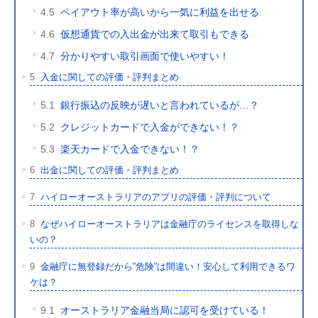
4.5
ペイアウト率が高いから一気に利益を出せる
4.6
仮想通貨での入出金が出来て取引もできる
4.7
分かりやすい取引画面で使いやすい！
5
入金に関しての評価・評判まとめ
5.1
銀行振込の反映が遅いと言われているが…？
5.2
クレジットカードで入金ができない！？
5.3
楽天カードで入金できない！？
6
出金に関しての評価・評判まとめ
7
ハイローオーストラリアのアプリの評価・評判について
8
なぜハイローオーストラリアは金融庁のライセンスを取得しな
いの？
9
金融庁に無登録だから”危険”は間違い！安心して利用できるワ
ケは？
9.1
オーストラリア金融当局に認可を受けている！