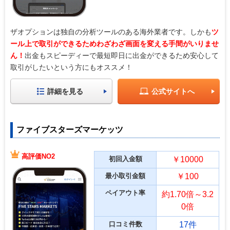
ザオプションは独自の分析ツールのある海外業者です。しかも
ツ
ール上で取引ができるためわざわざ画面を変える手間がいりませ
ん！
出金もスピーディーで最短即日に出金ができるため安心して
取引がしたいという方にもオススメ！
詳細を見る
公式サイトへ
ファイブスターズマーケッツ
高評価NO2
初回入金額
￥10000
最小取引金額
￥100
ペイアウト率
約1.70倍～3.2
0倍
口コミ件数
17件