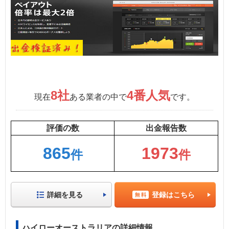
8社
4番人気
現在
ある業者の中で
です。
評価の数
出金報告数
865
1973
件
件
詳細を見る
登録はこちら
ハイローオーストラリアの詳細情報