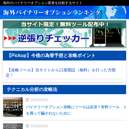
海外のバイナリーオプション業者を比較するサイト
【Pickup】今後の為替予想と攻略ポイント
【攻略ツール】当サイトから口座開設（無料）を行った方限
定！
テクニカル分析の攻略法
2019/10/31
バイナリーオプション攻略にツールは必須？有料ツール
を買って騙されないために
2019/06/26