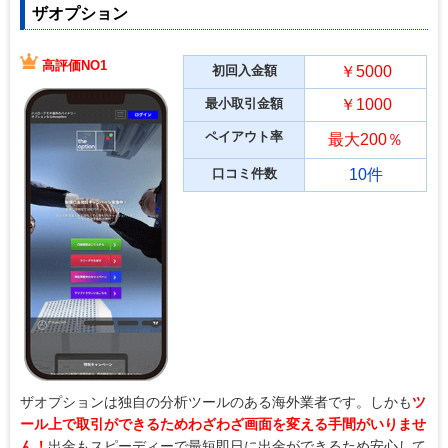
ザオプション
高評価NO1
初回入金額
￥5000
最小取引金額
￥1000
ペイアウト率
最大200％
口コミ件数
10件
ザオプションは独自の分析ツールのある海外業者です。しかも
ツ
ール上で取引ができるためわざわざ画面を変える手間がいりませ
ん！
出金もスピーディーで最短即日に出金ができるため安心して