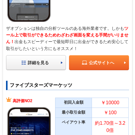
ザオプションは独自の分析ツールのある海外業者です。しかも
ツ
ール上で取引ができるためわざわざ画面を変える手間がいりませ
ん！
出金もスピーディーで最短即日に出金ができるため安心して
取引がしたいという方にもオススメ！
詳細を見る
公式サイトへ
ファイブスターズマーケッツ
高評価NO2
初回入金額
￥10000
最小取引金額
￥100
ペイアウト率
約1.70倍～3.2
0倍