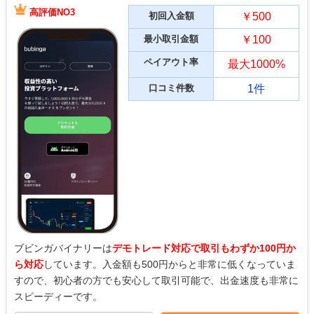
高評価NO3
初回入金額
￥500
最小取引金額
￥100
ペイアウト率
最大1000%
口コミ件数
1件
ブビンガバイナリーは
デモトレード対応で取引もわずか100円か
ら対応
しています。入金額も500円からと非常に低くなっていま
すので、初心者の方でも安心して取引可能で、出金速度も非常に
スピーディーです。