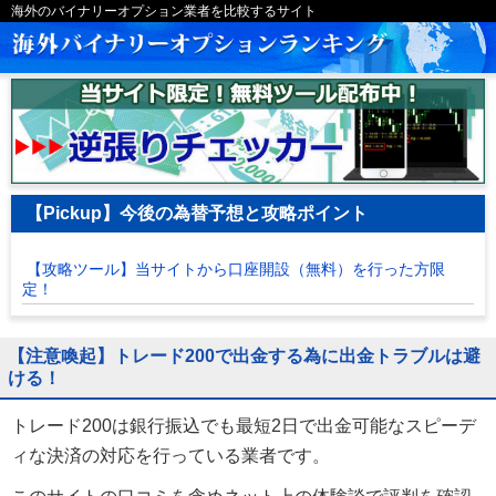
海外のバイナリーオプション業者を比較するサイト
【Pickup】今後の為替予想と攻略ポイント
【攻略ツール】当サイトから口座開設（無料）を行った方限
定！
【注意喚起】トレード200で出金する為に出金トラブルは避
ける！
トレード200は銀行振込でも最短2日で出金可能なスピーデ
ィな決済の対応を行っている業者です。