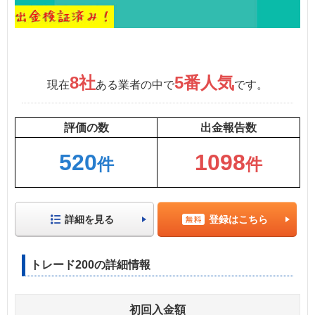
8社
5番人気
現在
ある業者の中で
です。
評価の数
出金報告数
520
1098
件
件
詳細を見る
登録はこちら
トレード200の詳細情報
初回入金額