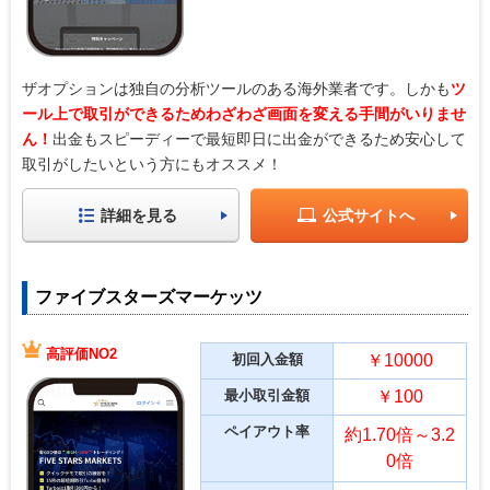
ザオプションは独自の分析ツールのある海外業者です。しかも
ツ
ール上で取引ができるためわざわざ画面を変える手間がいりませ
ん！
出金もスピーディーで最短即日に出金ができるため安心して
取引がしたいという方にもオススメ！
詳細を見る
公式サイトへ
ファイブスターズマーケッツ
高評価NO2
初回入金額
￥10000
最小取引金額
￥100
ペイアウト率
約1.70倍～3.2
0倍