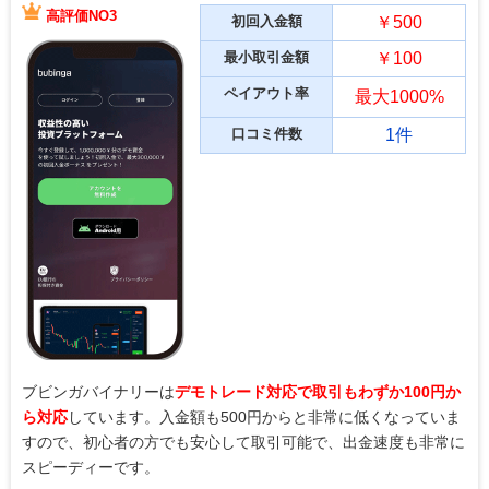
高評価NO3
初回入金額
￥500
最小取引金額
￥100
ペイアウト率
最大1000%
口コミ件数
1件
ブビンガバイナリーは
デモトレード対応で取引もわずか100円か
ら対応
しています。入金額も500円からと非常に低くなっていま
すので、初心者の方でも安心して取引可能で、出金速度も非常に
スピーディーです。