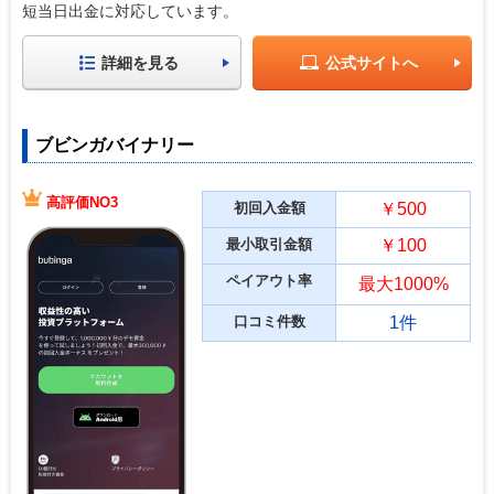
短当日出金に対応しています。
詳細を見る
公式サイトへ
ブビンガバイナリー
高評価NO3
初回入金額
￥500
最小取引金額
￥100
ペイアウト率
最大1000%
口コミ件数
1件