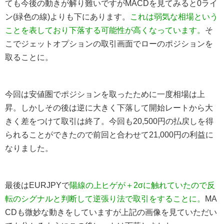
ても今後の動きが解り難いですがMACDを見てみると0ライ
ン(緑色の線)よりも下にあります。
これは弱気な相場という
ことを表しており下落する可能性が高くなっています。
そ
こでジェットオプションの取引画面でローのポジションを
取ることに。
今回は安値圏でポジションを取ったために一度相場は上
昇。しかしその後は逆に大きく下落して開始レートから大
きく差をつけて取引は終了。今回も20,500円の払戻しを得
られることができたので前回と合わせて21,000円の利益に
なりました。
最後はEURJPYで
陽線の上ヒゲが＋2σに触れていたので反
転のシグナルと判断して逆張り法で取引をすることに。
MA
CDも微妙な動きをしていますが上記の画像を見ていただい