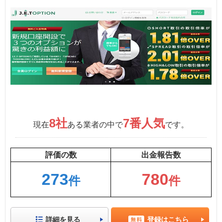
8社
7番人気
現在
ある業者の中で
です。
評価の数
出金報告数
273
780
件
件
詳細を見る
登録はこちら