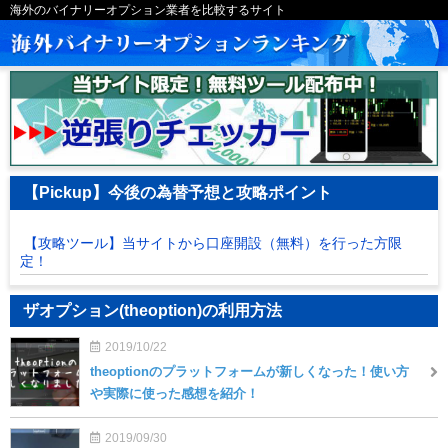
海外のバイナリーオプション業者を比較するサイト
【Pickup】今後の為替予想と攻略ポイント
【攻略ツール】当サイトから口座開設（無料）を行った方限
定！
ザオプション(theoption)の利用方法
2019/10/22
theoptionのプラットフォームが新しくなった！使い方
や実際に使った感想を紹介！
2019/09/30