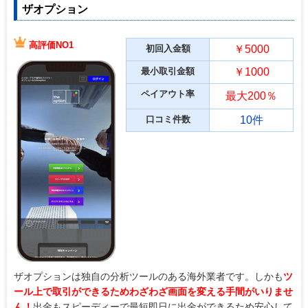
ザオプション
高評価NO1
初回入金額
￥5000
最小取引金額
￥1000
ペイアウト率
最大200％
口コミ件数
10件
ザオプションは独自の分析ツールのある海外業者です。しかも
ツ
ール上で取引ができるためわざわざ画面を変える手間がいりませ
ん！
出金もスピーディーで最短即日に出金ができるため安心して