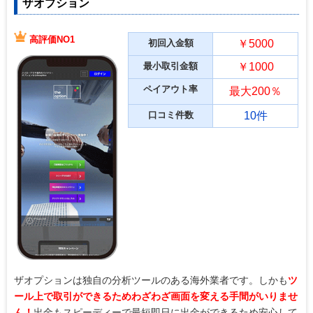
ザオプション
高評価NO1
初回入金額
￥5000
最小取引金額
￥1000
ペイアウト率
最大200％
口コミ件数
10件
ザオプションは独自の分析ツールのある海外業者です。しかも
ツ
ール上で取引ができるためわざわざ画面を変える手間がいりませ
ん！
出金もスピーディーで最短即日に出金ができるため安心して