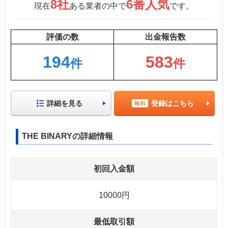
8社
6番人気
現在
ある業者の中で
です。
評価の数
出金報告数
194
583
件
件
詳細を見る
登録はこちら
THE BINARYの詳細情報
初回入金額
10000円
最低取引額