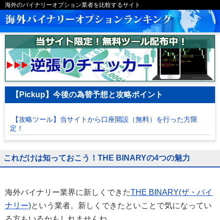
海外のバイナリーオプション業者を比較するサイト
【Pickup】今後の為替予想と攻略ポイント
【攻略ツール】当サイトから口座開設（無料）を行った方限
定！
これだけは知っておこう！THE BINARYの4つの魅力
海外バイナリー業界に新しくできた
THE BINARY(ザ・バイ
ナリー)
という業者。新しくできたといことで気になってい
る方もいるかもしれませんね。