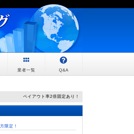
較
業者一覧
Q&A
ペイアウト率2倍固定あり！
方限定！