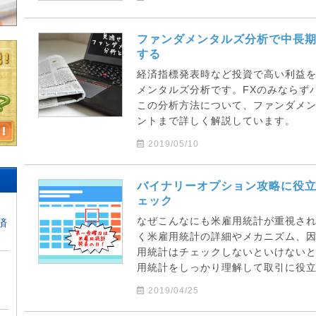
ファンダメンタルズ分析で中長
する
経済指標発表時など投資で高い利益
メンタルズ分析です。FXのみならず
この分析方法について、ファンダメ
ントまで詳しく解説しています。
2019/05/10
バイナリーオプション攻略に役
ェック
なぜこんなにも米雇用統計が重視さ
済
く米雇用統計の詳細やメカニズム、
用統計はチェックしないといけない
用統計をしっかり理解して取引に役
2019/04/25