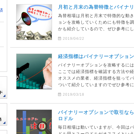
月初と月末の為替特徴とバイナ
済
為替相場は月初と月末で特徴的な動
ョンを攻略していくためにも特徴を
かも紹介しているので、ぜひ参考に
2019/04/22
経済指標はバイナリーオプショ
バイナリーオプションを攻略するに
ここでは経済指標を確認する方法や
オススメの業者、経済指標を狙って
ついて紹介していますのでぜひ参考
2019/03/18
バイナリーオプションで取引な
ロドル
毎日相場は動いていますが、今回は
ドル円とユーロドルがオススメとい