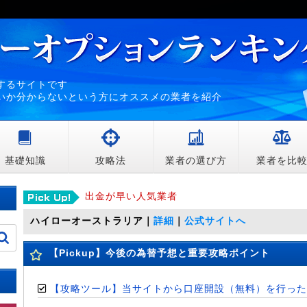
するサイトです
いか分からないという方にオススメの業者を紹介
基礎知識
攻略法
業者の選び方
業者を比
出金が早い人気業者
ハイローオーストラリア
｜
詳細
｜
公式サイトへ
【Pickup】今後の為替予想と重要攻略ポイント
【攻略ツール】当サイトから口座開設（無料）を行った