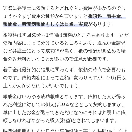
実際に弁護士に依頼するとどれぐらい費用が掛かるのでし
ょうか？まず費用の種類から言いますと
相談料、着手金、
報酬金、時間制報酬もしくは日当、実費
があります。
相談料は初回30分～1時間は無料のところもあります。ただ
依頼内容によって分けているところもあり、過払い金請求
など弁護士にとって成功率が高く、後の報酬が見込める場
合のみ無料ということが多いので注意が必要です。
着手金は最終的な結果に関わらず、依頼の時点で必要なも
のです。依頼内容によって金額は変わりますが、10万円以
上とかんがえたほうがいいでしょう。
報酬金はいわゆる成功報酬となります。依頼した人が得ら
れた利益に対しての例えば10％などとして契約しますが、
単に出したお金が返ってきただけなのにそれは弁護士に依
頼しなければなかった収入(利益)とされてしまいます。
時間制報酬もしくは日当は事件解決に要した時間(もしくは