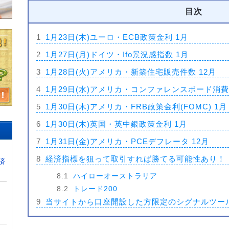
目次
1
1月23日(木)ユーロ・ECB政策金利 1月
2
1月27日(月)ドイツ・Ifo景況感指数 1月
3
1月28日(火)アメリカ・新築住宅販売件数 12月
4
1月29日(水)アメリカ・コンファレンスボード消費
5
1月30日(木)アメリカ・FRB政策金利(FOMC) 1月
6
1月30日(木)英国・英中銀政策金利 1月
7
1月31日(金)アメリカ・PCEデフレータ 12月
8
経済指標を狙って取引すれば勝てる可能性あり！
済
8.1
ハイローオーストラリア
8.2
トレード200
9
当サイトから口座開設した方限定のシグナルツー