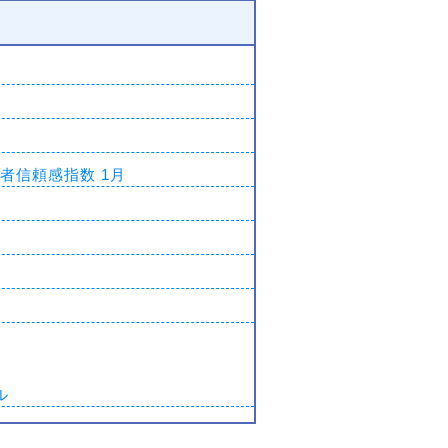
者信頼感指数 1月
ル