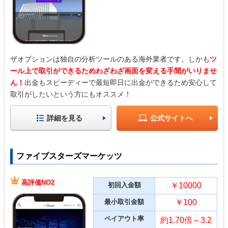
ザオプションは独自の分析ツールのある海外業者です。しかも
ツ
ール上で取引ができるためわざわざ画面を変える手間がいりませ
ん！
出金もスピーディーで最短即日に出金ができるため安心して
取引がしたいという方にもオススメ！
詳細を見る
公式サイトへ
ファイブスターズマーケッツ
高評価NO2
初回入金額
￥10000
最小取引金額
￥100
ペイアウト率
約1.70倍～3.2