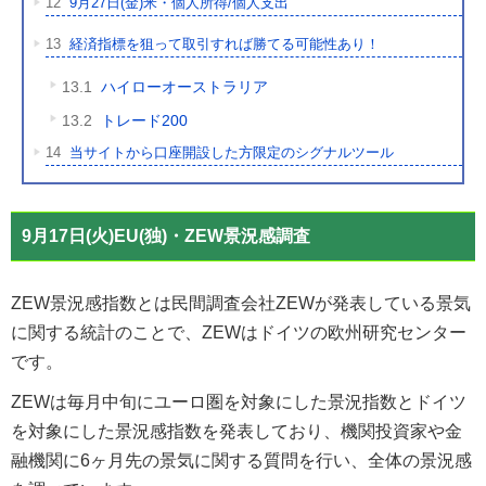
12
9月27日(金)米・個人所得/個人支出
13
経済指標を狙って取引すれば勝てる可能性あり！
13.1
ハイローオーストラリア
13.2
トレード200
14
当サイトから口座開設した方限定のシグナルツール
9月17日(火)EU(独)・ZEW景況感調査
ZEW景況感指数とは民間調査会社ZEWが発表している景気
に関する統計のことで、ZEWはドイツの欧州研究センター
です。
ZEWは毎月中旬にユーロ圏を対象にした景況指数とドイツ
を対象にした景況感指数を発表しており、機関投資家や金
融機関に6ヶ月先の景気に関する質問を行い、全体の景況感