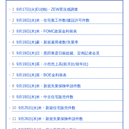
1
9月17日(火)EU(独)・ZEW景況感調査
2
9月18日(水)米・住宅着工件数/建設許可件数
3
9月19日(木)米・FOMC政策金利発表
4
9月19日(木)豪・新規雇用者数/失業率
5
9月19日(木)日・黒田東彦日銀総裁、定例記者会見
6
9月19日(木)英・小売売上高(前月比/前年比)
7
9月19日(木)英・BOE金利発表
8
9月19日(木)米・新規失業保険申請件数
9
9月19日(木)米・中古住宅販売件数
10
9月25日(水)米・新築住宅販売件数
11
9月26日(木)米・新規失業保険申請件数