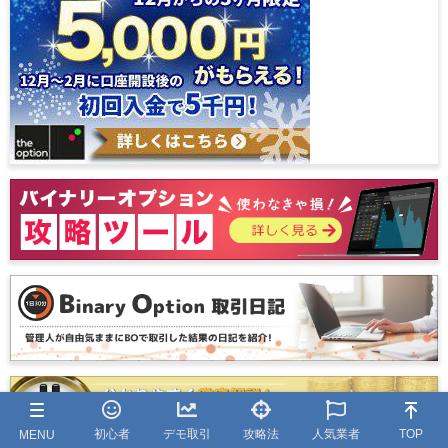
初心者
デモ取引
攻略法
人気業者
TOP