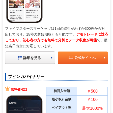
ファイブスターズマーケッツは1回の取引がわずか300円から対
応しており、15秒の超短期取引も可能です。
デモトレードに対応
しており、初心者の方でも無料で分析とデータ収集が可能
で、最
短当日出金に対応しています。
詳細を見る
公式サイトへ
ブビンガバイナリー
高評価NO3
初回入金額
￥500
最小取引金額
￥100
ペイアウト率
最大1000%