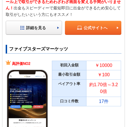
ール上で取引ができるためわざわざ画面を変える手間がいりませ
ん！
出金もスピーディーで最短即日に出金ができるため安心して
取引がしたいという方にもオススメ！
詳細を見る
公式サイトへ
ファイブスターズマーケッツ
高評価NO2
初回入金額
￥10000
最小取引金額
￥100
ペイアウト率
約1.70倍～3.2
0倍
口コミ件数
17件