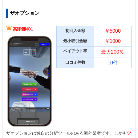
ザオプション
高評価NO1
初回入金額
￥5000
最小取引金額
￥1000
ペイアウト率
最大200％
口コミ件数
10件
ザオプションは独自の分析ツールのある海外業者です。しかも
ツ