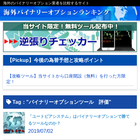
海外のバイナリーオプション業者を比較するサイト
【Pickup】今後の為替予想と攻略ポイント
【攻略ツール】当サイトから口座開設（無料）を行った方限
定！
Tag："バイナリーオプションツール 評価"
「ユートピアシステム」はバイナリーオプションで勝て
るツールなのか？
2019/07/02