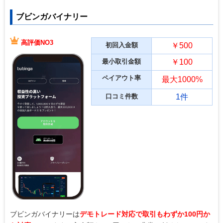
ブビンガバイナリー
高評価NO3
初回入金額
￥500
最小取引金額
￥100
ペイアウト率
最大1000%
口コミ件数
1件
ブビンガバイナリーは
デモトレード対応で取引もわずか100円か