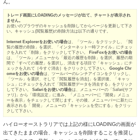
ん。
トレード画面にLOADINGのメッセージが出て、チャートが表示され
ません。
お使いのブラウザのキャッシュを削除してからページを更新して下さ
い。キャッシュ(閲覧履歴)の削除方法は以下の通りです。
Internet Explorerをお使いの場合
は、「ツール」をクリックし、「閲
覧の履歴の削除」を選択、「インターネット一時ファイル」にチェッ
クを入れて「削除」をクリックして下さい。
FireFoxをお使いの場合
は、「ツール」メニューから「最近の履歴を削除」を選択、履歴の期
間で「すべての履歴」を選択し、消去する項目で「キャッシュ」にチ
ェックを入れて［今すぐ消去］をクリックして下さい。
Google Chr
omeをお使いの場合
は、ツールバーのレンチアイコンをクリックし、
「ツール」を選択、そして「閲覧履歴を消去]」を選択後、「キャッ
シュ」にチェックを入れて「閲覧履歴データを消去する」をクリック
して下さい。
Safariをお使いの場合
は、メニューバーの「Safari(サフ
ァリ)」から「環境設定」に進み、「メニューバーに『開発』メニュ
ーを表示」をチェックして閉じます。その後、メニューバーに新たに
表示される「 開発」 メニューの「キャッシュを空にする」をクリッ
クして下さい。
ハイローオーストラリアでは上記の様にLOADINGの画面が
出てきたままの場合、キャッシュを削除することを推奨し