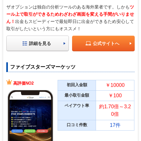
ザオプションは独自の分析ツールのある海外業者です。しかも
ツ
ール上で取引ができるためわざわざ画面を変える手間がいりませ
ん！
出金もスピーディーで最短即日に出金ができるため安心して
取引がしたいという方にもオススメ！
詳細を見る
公式サイトへ
ファイブスターズマーケッツ
高評価NO2
初回入金額
￥10000
最小取引金額
￥100
ペイアウト率
約1.70倍～3.2
0倍
口コミ件数
17件