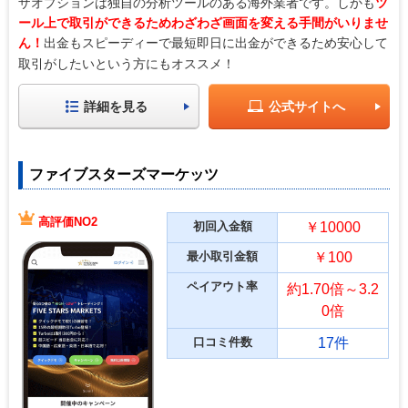
ザオプションは独自の分析ツールのある海外業者です。しかも
ツ
ール上で取引ができるためわざわざ画面を変える手間がいりませ
ん！
出金もスピーディーで最短即日に出金ができるため安心して
取引がしたいという方にもオススメ！
詳細を見る
公式サイトへ
ファイブスターズマーケッツ
高評価NO2
初回入金額
￥10000
最小取引金額
￥100
ペイアウト率
約1.70倍～3.2
0倍
口コミ件数
17件