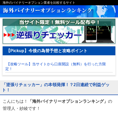
海外のバイナリーオプション業者を比較するサイト
【Pickup】今後の為替予想と攻略ポイント
【攻略ツール】当サイトから口座開設（無料）を行った方限
定！
「逆張りチェッカー」の本領発揮！？2日連続で利益ゲッ
ト！
こんにちは！
「海外バイナリーオプションランキング」
の
管理人・紗綾です！