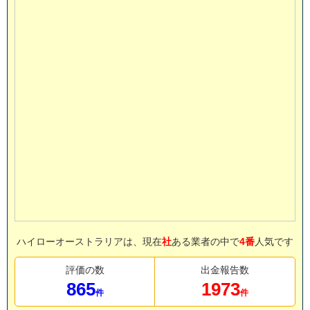
ハイローオーストラリアは、現在
社
ある業者の中で
4番
人気です
評価の数
出金報告数
865
1973
件
件