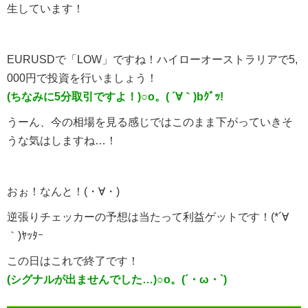
生しています！
EURUSDで「LOW」ですね！ハイローオーストラリアで5,
000円で投資を行いましょう！
(ちなみに5分取引ですよ！)○o。( ´∀｀)bｸﾞｯ!
うーん、今の相場を見る感じではこのまま下がっていきそ
うな気はしますね…！
おぉ！なんと！(・∀・)
逆張りチェッカーの予想は当たって利益ゲットです！(*´∀
｀)ﾔｯﾀｰ
この日はこれで終了です！
(シグナルが出ませんでした…)○o。(´・ω・`)