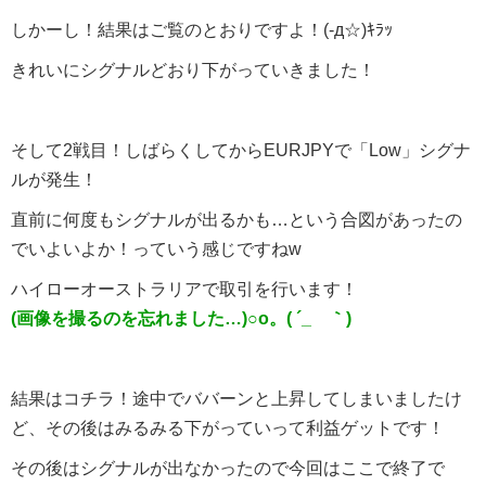
しかーし！結果はご覧のとおりですよ！(-д☆)ｷﾗｯ
きれいにシグナルどおり下がっていきました！
そして2戦目！しばらくしてからEURJPYで「Low」シグナ
ルが発生！
直前に何度もシグナルが出るかも…という合図があったの
でいよいよか！っていう感じですねw
ハイローオーストラリアで取引を行います！
(画像を撮るのを忘れました…)○o。( ´_ゝ｀)
結果はコチラ！途中でババーンと上昇してしまいましたけ
ど、その後はみるみる下がっていって利益ゲットです！
その後はシグナルが出なかったので今回はここで終了で