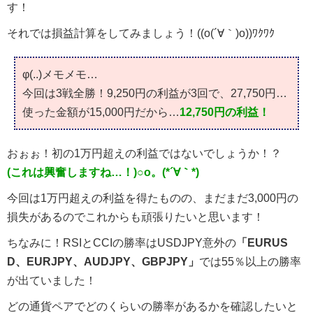
す！
それでは損益計算をしてみましょう！((o(´∀｀)o))ﾜｸﾜｸ
φ(..)メモメモ…
今回は3戦全勝！9,250円の利益が3回で、27,750円…
使った金額が15,000円だから…
12,750円の利益！
おぉぉ！初の1万円超えの利益ではないでしょうか！？
(これは興奮しますね…！)○o。(*´∀｀*)
今回は1万円超えの利益を得たものの、まだまだ3,000円の
損失があるのでこれからも頑張りたいと思います！
ちなみに！RSIとCCIの勝率はUSDJPY意外の
「EURUS
D、EURJPY、AUDJPY、GBPJPY」
では55％以上の勝率
が出ていました！
どの通貨ペアでどのくらいの勝率があるかを確認したいと