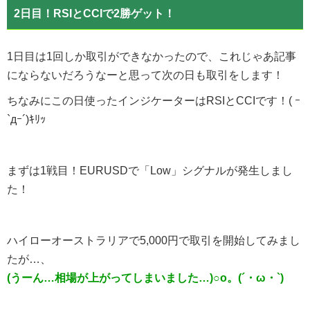
2日目！RSIとCCIで2勝ゲット！
1日目は1回しか取引ができなかったので、これじゃあ記事
にならないだろうなーと思って次の日も取引をします！
ちなみにこの日使ったインジケーターはRSIとCCIです！( ｰ
`дｰ´)ｷﾘｯ
まずは1戦目！EURUSDで「Low」シグナルが発生しまし
た！
ハイローオーストラリアで5,000円で取引を開始してみまし
たが…、
(うーん…相場が上がってしまいました…)○o。(´・ω・`)