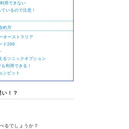
が利用できない
なっているので注意！
始め方
イローオーストラリア
ド200
ン
えるソニックオプション
ホでも利用できる！
ョンビット
遅い！？
べるでしょうか？