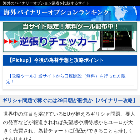
海外のバイナリーオプション業者を比較するサイト
【Pickup】今後の為替予想と攻略ポイント
【攻略ツール】当サイトから口座開設（無料）を行った方限
定！
ギリシャ問題で稼ぐには29日朝が勝負か【バイナリー攻略】
世界中の注目を浴びているEUが抱えるギリシャ問題。要人
の発言などが報道されれば失望感や期待感からユーロが大
きく売買され、為替チャートに凹凸ができることも珍しく
はありません。