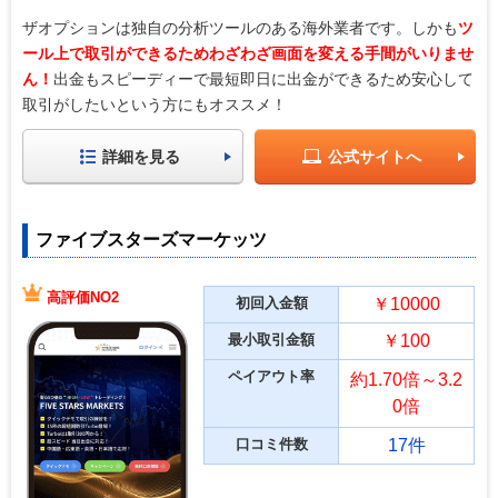
ザオプションは独自の分析ツールのある海外業者です。しかも
ツ
ール上で取引ができるためわざわざ画面を変える手間がいりませ
ん！
出金もスピーディーで最短即日に出金ができるため安心して
取引がしたいという方にもオススメ！
詳細を見る
公式サイトへ
ファイブスターズマーケッツ
高評価NO2
初回入金額
￥10000
最小取引金額
￥100
ペイアウト率
約1.70倍～3.2
0倍
口コミ件数
17件