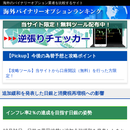
海外のバイナリーオプション業者を比較するサイト
【Pickup】今後の為替予想と攻略ポイント
【攻略ツール】当サイトから口座開設（無料）を行った方限
定！
追加緩和を発表した日銀と消費税再増税への影響
インフレ率2％の達成を目指す日銀の姿勢