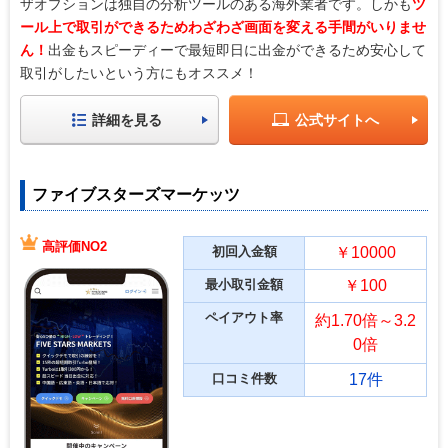
ザオプションは独自の分析ツールのある海外業者です。しかも
ツ
ール上で取引ができるためわざわざ画面を変える手間がいりませ
ん！
出金もスピーディーで最短即日に出金ができるため安心して
取引がしたいという方にもオススメ！
詳細を見る
公式サイトへ
ファイブスターズマーケッツ
高評価NO2
初回入金額
￥10000
最小取引金額
￥100
ペイアウト率
約1.70倍～3.2
0倍
口コミ件数
17件