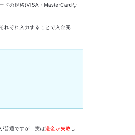
格(VISA・MasterCardな
それぞれ入力することで入金完
が普通ですが、実は
送金が失敗
し