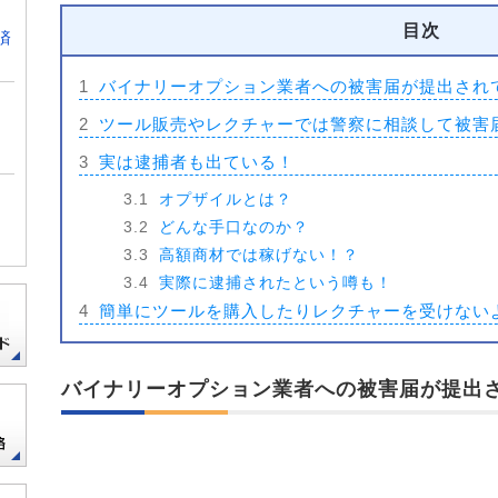
目次
済
1
バイナリーオプション業者への被害届が提出され
2
ツール販売やレクチャーでは警察に相談して被害
3
実は逮捕者も出ている！
3.1
オプザイルとは？
3.2
どんな手口なのか？
3.3
高額商材では稼げない！？
3.4
実際に逮捕されたという噂も！
4
簡単にツールを購入したりレクチャーを受けない
バイナリーオプション業者への被害届が提出