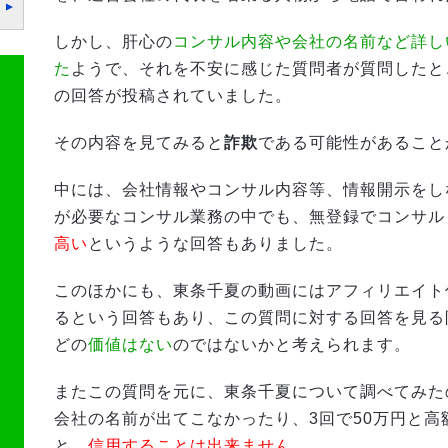
しかし、肝心の
コンサル内容や会社の名前など詳し
た
ようで、それを不安に感じた質問者が質問したと
の回答が投稿されていました。
その内容を見てみると
詐欺
である可能性があること
中には、会社情報やコンサル内容等、情報開示をし
が必要なコンサル業務の中でも、無登録でコンサル
高い
というような回答もありました。
このほかにも、東条千夏の動画にはアフィリエイト
るという回答もあり、この質問に対する回答を見る
どの
価値はない
のではないかと考えられます。
またこの質問を元に、東条千夏について調べてみた
会社の名前が出てこなかったり、3回で50万円と
と、
信用することは出来ません。