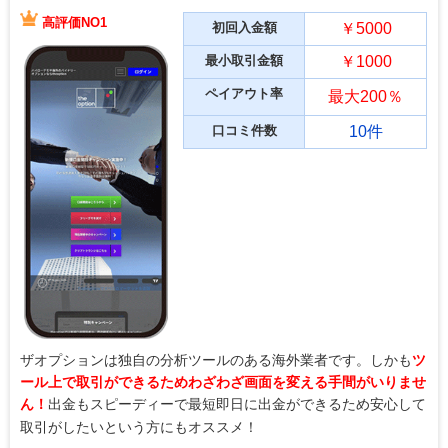
高評価NO1
初回入金額
￥5000
最小取引金額
￥1000
ペイアウト率
最大200％
口コミ件数
10件
ザオプションは独自の分析ツールのある海外業者です。しかも
ツ
ール上で取引ができるためわざわざ画面を変える手間がいりませ
ん！
出金もスピーディーで最短即日に出金ができるため安心して
取引がしたいという方にもオススメ！