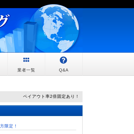
較
業者一覧
Q&A
ペイアウト率2倍固定あり！
方限定！