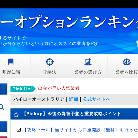
するサイトです
いか分からないという方にオススメの業者を紹介
基礎知識
攻略法
業者の選び方
業者を比
出金が早い人気業者
ハイローオーストラリア
｜
詳細
｜
公式サイトへ
【Pickup】今後の為替予想と重要攻略ポイント
【攻略ツール】当サイトから口座開設（無料）を行った